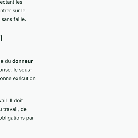
ectant les
trer sur le
sans faille.
l
ôle du
donneur
prise, le sous-
 bonne exécution
il. Il doit
 travail, de
obligations par