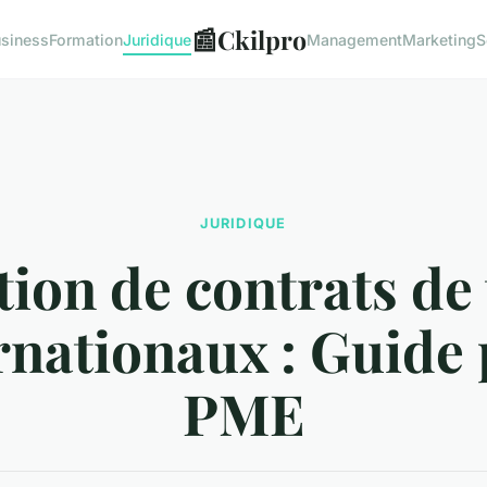
📰
Ckilpro
siness
Formation
Juridique
Management
Marketing
S
JURIDIQUE
ion de contrats de 
rnationaux : Guide
PME