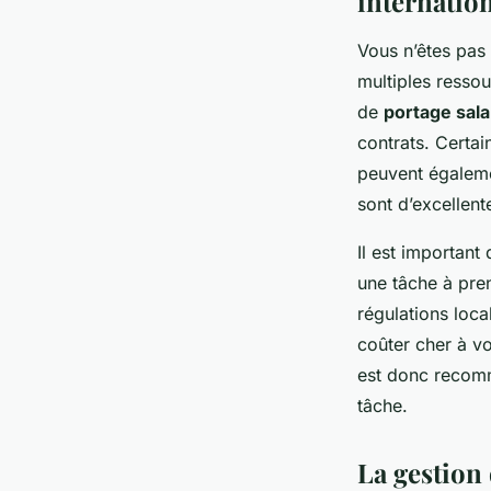
internatio
Vous n’êtes pas 
multiples resso
de
portage sala
contrats. Certai
peuvent égaleme
sont d’excellent
Il est important
une tâche à pren
régulations loca
coûter cher à vot
est donc recomm
tâche.
La gestion 