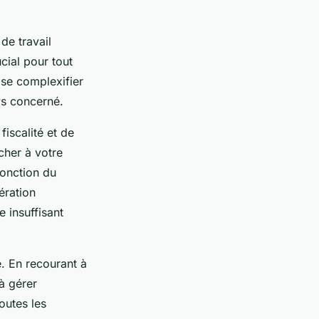
de travail
ucial pour tout
 se complexifier
ys concerné.
fiscalité et de
cher à votre
onction du
ération
e insuffisant
e. En recourant à
 à gérer
outes les