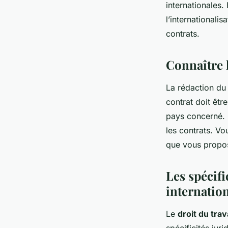
internationales. 
l’internationali
contrats.
Connaître l
La rédaction d
contrat doit êtr
pays concerné. 
les contrats. V
que vous propose
Les spécifi
internatio
Le
droit du trav