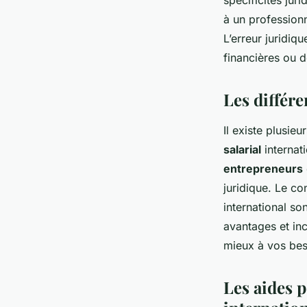
spécificités jur
à un professionn
L’erreur juridiq
financières ou d
Les différe
Il existe plusieu
salarial
internati
entrepreneurs
juridique. Le co
international so
avantages et inc
mieux à vos beso
Les aides p