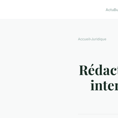
Actu
Bu
Accueil
›
Juridique
Rédact
inte