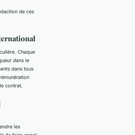
rédaction de ces
ternational
iculière. Chaque
gueur dans le
ents dans tous
 rémunération
de contrat.
l
rendre les