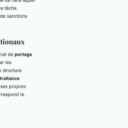
dé de faire appel
te tâche.
 de sanctions
ationaux
ntrat de
portage
ar les
e structure
traitance
 ses propres
orrespond le