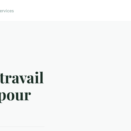
ervices
travail
 pour