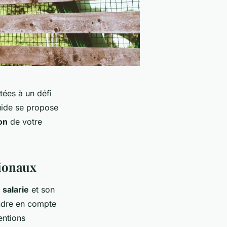
tées à un défi
uide se propose
on
de votre
tionaux
n
salarie
et son
rendre en compte
entions