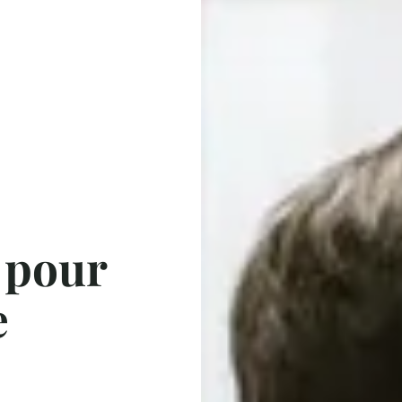
é pour
e