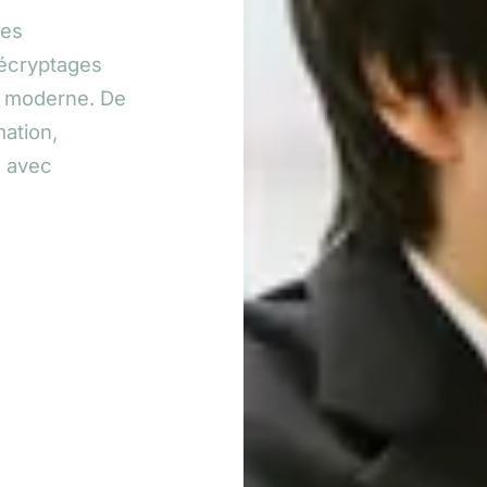
ses
décryptages
se moderne. De
mation,
é avec