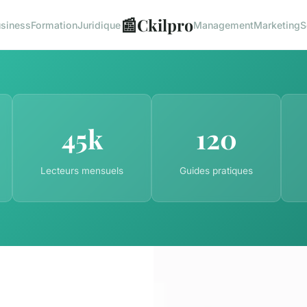
📰
Ckilpro
siness
Formation
Juridique
Management
Marketing
S
45k
120
Lecteurs mensuels
Guides pratiques