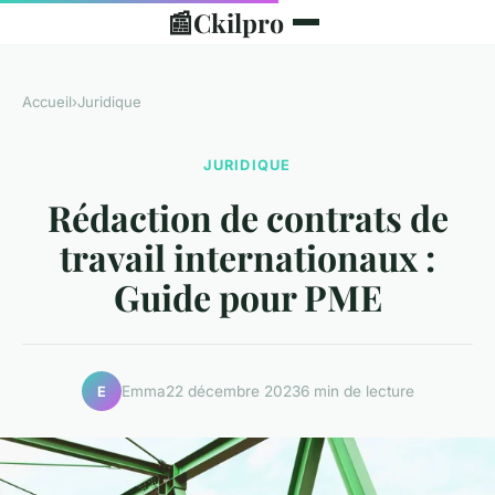
📰
Ckilpro
Accueil
›
Juridique
JURIDIQUE
Rédaction de contrats de
travail internationaux :
Guide pour PME
Emma
22 décembre 2023
6 min de lecture
E