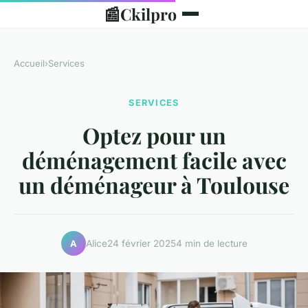
📰
Ckilpro
Accueil
›
Services
SERVICES
Optez pour un
déménagement facile avec
un déménageur à Toulouse
Alice
24 février 2025
4 min de lecture
A