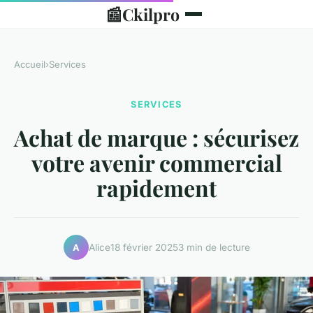
📰
Ckilpro
Accueil
›
Services
SERVICES
Achat de marque : sécurisez
votre avenir commercial
rapidement
Alice
18 février 2025
3 min de lecture
A