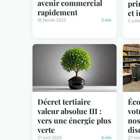
avenir commercial
pri
rapidement
et 
18 février 2025
3 min
5 juil
Décret tertiaire
Éco
valeur absolue III :
vot
vers une énergie plus
nos
verte
dis
21 avril 2025
4 min
27 no