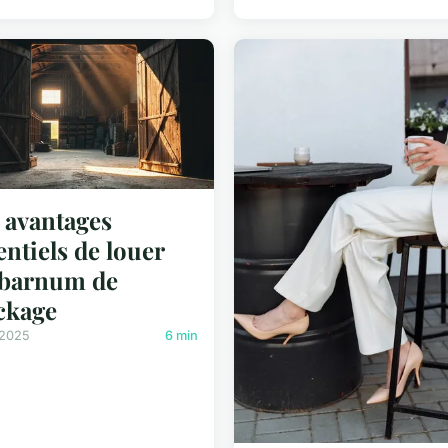
 avantages
entiels de louer
 barnum de
ckage
 2025
6 min