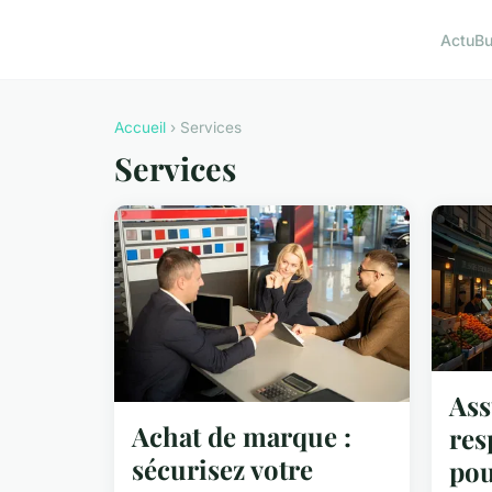
Actu
Bu
Accueil
› Services
Services
Ass
Achat de marque :
res
sécurisez votre
pou