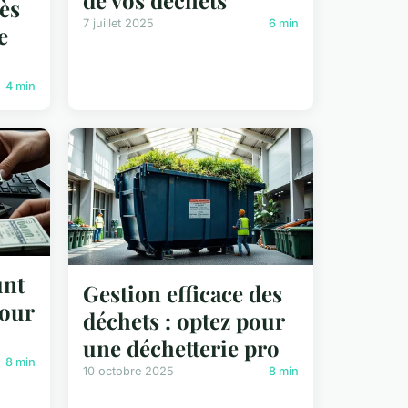
dès
7 juillet 2025
6 min
e
4 min
unt
Gestion efficace des
pour
déchets : optez pour
une déchetterie pro
8 min
10 octobre 2025
8 min