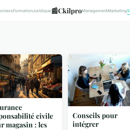
📰
Ckilpro
siness
Formation
Juridique
Management
Marketing
S
urance
Conseils pour
ponsabilité civile
intégrer
r magasin : les