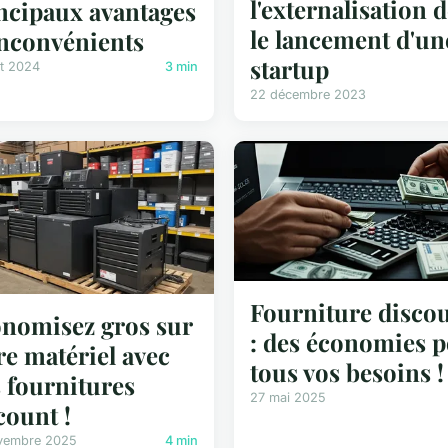
l'externalisation 
ncipaux avantages
le lancement d'un
inconvénients
startup
let 2024
3 min
22 décembre 2023
Fourniture disco
nomisez gros sur
: des économies 
re matériel avec
tous vos besoins !
 fournitures
27 mai 2025
count !
vembre 2025
4 min