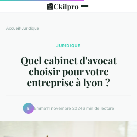
📰
Ckilpro
Accueil
›
Juridique
JURIDIQUE
Quel cabinet d'avocat
choisir pour votre
entreprise à lyon ?
Emma
11 novembre 2024
6 min de lecture
E