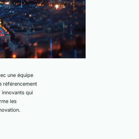
vec une équipe
le référencement
x innovants qui
rme les
novation.