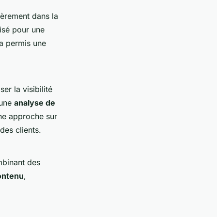
ièrement dans la
isé pour une
a permis une
r la visibilité
 une
analyse de
une approche sur
des clients.
mbinant des
ontenu
,