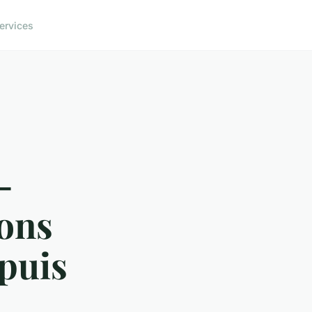
ervices
-
ions
epuis