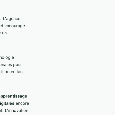
s
. L'agence
et encourage
e un
nologie
ionales pour
ition en tant
apprentissage
igitales
encore
t. L'innovation