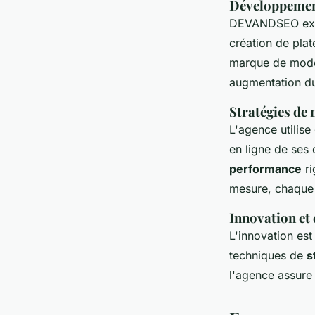
Développemen
DEVANDSEO exc
création de pla
marque de mode,
augmentation du
Stratégies de 
L'agence utilis
en ligne de ses
performance
ri
mesure, chaque 
Innovation et 
L'innovation es
techniques de
s
l'agence assure 