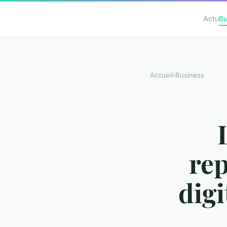
Actu
Bu
Accueil
›
Business
rep
digi