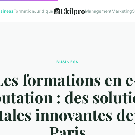
📰
Ckilpro
siness
Formation
Juridique
Management
Marketing
S
BUSINESS
Les formations en e
utation : des solut
tales innovantes d
Paris