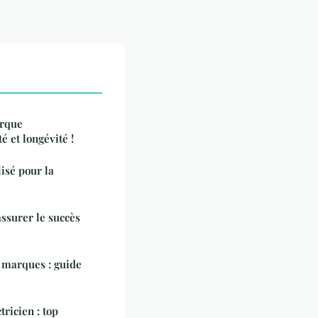
orque
é et longévité !
sé pour la
ssurer le succès
s marques : guide
tricien : top