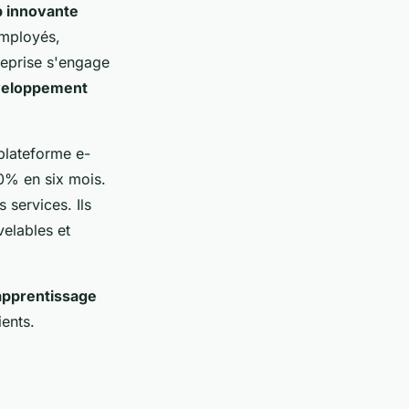
 innovante
employés,
treprise s'engage
eloppement
plateforme e-
0% en six mois.
 services. Ils
elables et
apprentissage
ients.