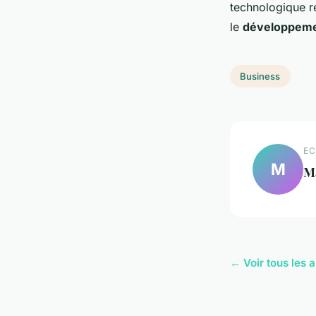
technologique r
le
développemen
Business
EC
M
M
← Voir tous les a