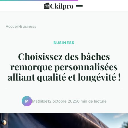
📰
Ckilpro
Accueil
›
Business
BUSINESS
Choisissez des bâches
remorque personnalisées
alliant qualité et longévité !
Mathilde
12 octobre 2025
6 min de lecture
M