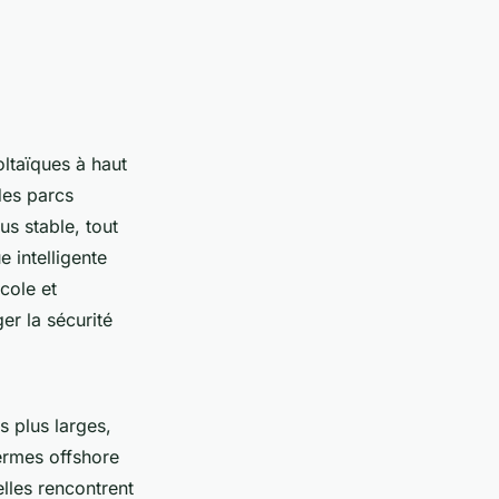
ltaïques à haut
des parcs
us stable, tout
 intelligente
cole et
er la sécurité
s plus larges,
ermes offshore
elles rencontrent