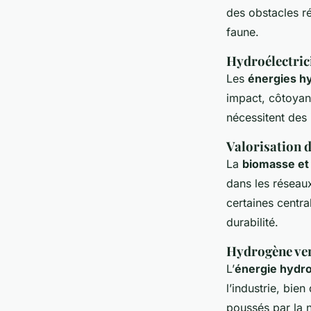
des obstacles r
faune.
Hydroélectrici
Les
énergies h
impact, côtoyan
nécessitent des 
Valorisation d
La
biomasse et
dans les réseau
certaines centra
durabilité.
Hydrogène ver
L’
énergie hydr
l’industrie, bie
poussés par la n