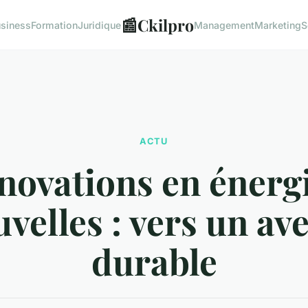
📰
Ckilpro
siness
Formation
Juridique
Management
Marketing
S
ACTU
novations en énerg
velles : vers un av
durable