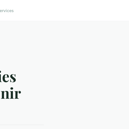
ervices
ies
enir