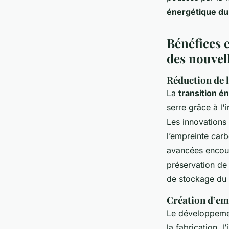
énergétique du
Bénéfices 
des nouvel
Réduction de l
La
transition é
serre grâce à l'
Les innovations
l’empreinte carbo
avancées encour
préservation de 
de stockage du 
Création d’em
Le développemen
la fabrication, 