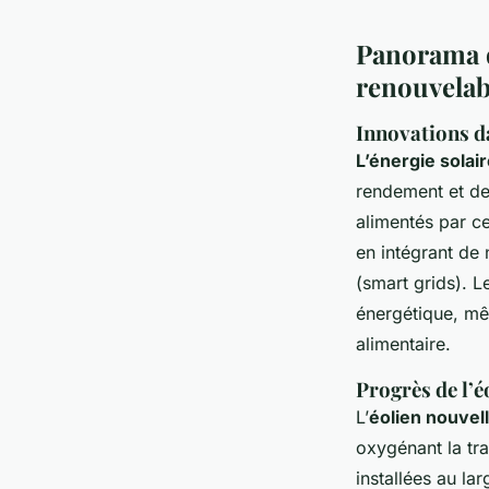
Panorama d
renouvelab
Innovations d
L’énergie solai
rendement et des
alimentés par c
en intégrant de
(smart grids). L
énergétique, mêm
alimentaire.
Progrès de l’é
L’
éolien nouvel
oxygénant la tr
installées au la