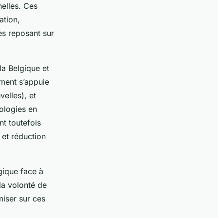
nelles. Ces
ation,
es reposant sur
la Belgique et
ment s’appuie
elles), et
ologies en
t toutefois
 et réduction
égique face à
la volonté de
miser sur ces