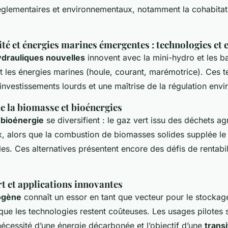
églementaires et environnementaux, notamment la cohabitat
té et énergies marines émergentes : technologies et 
ydrauliques nouvelles
innovent avec la mini-hydro et les ba
t les énergies marines (houle, courant, marémotrice). Ces 
investissements lourds et une maîtrise de la régulation env
e la biomasse et bioénergies
 bioénergie
se diversifient : le gaz vert issu des déchets agr
x, alors que la combustion de biomasses solides supplée l
les. Ces alternatives présentent encore des défis de rentabil
t et applications innovantes
ogène
connaît un essor en tant que vecteur pour le stockage,
n que les technologies restent coûteuses. Les usages pilotes s
écessité d’une énergie décarbonée et l’objectif d’une
transi