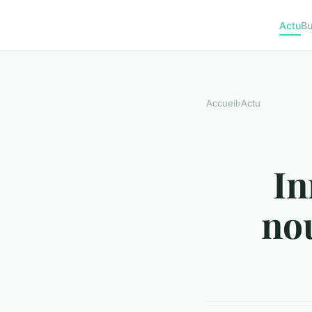
Actu
Bu
Accueil
›
Actu
In
nou