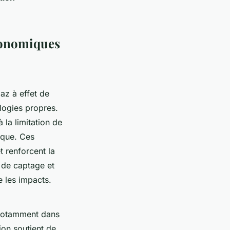
économiques
az à effet de
logies propres.
la limitation de
lique. Ces
 renforcent la
s de captage et
 les impacts.
notamment dans
ion soutient de