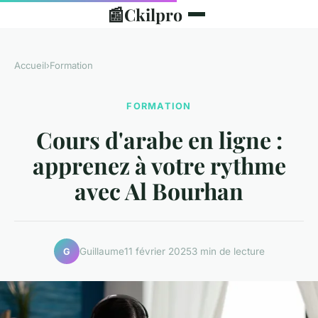
📰
Ckilpro
Accueil
›
Formation
FORMATION
Cours d'arabe en ligne :
apprenez à votre rythme
avec Al Bourhan
Guillaume
11 février 2025
3 min de lecture
G