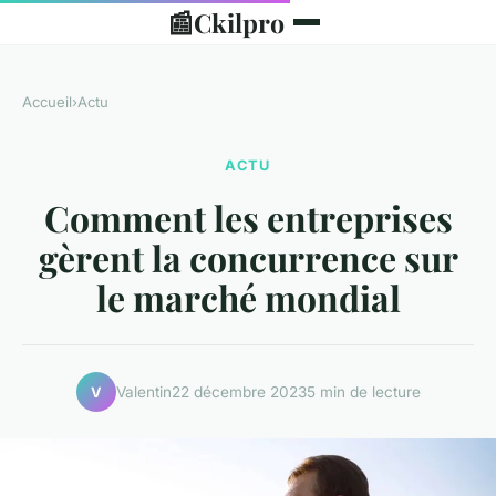
📰
Ckilpro
Accueil
›
Actu
ACTU
Comment les entreprises
gèrent la concurrence sur
le marché mondial
Valentin
22 décembre 2023
5 min de lecture
V