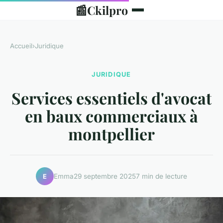
📰
Ckilpro
Accueil
›
Juridique
JURIDIQUE
Services essentiels d'avocat
en baux commerciaux à
montpellier
Emma
29 septembre 2025
7 min de lecture
E