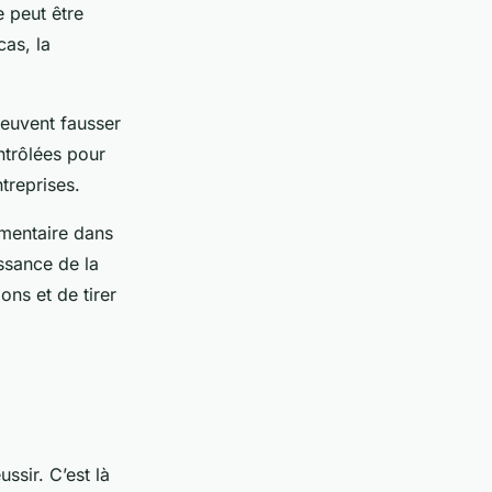
e peut être
cas, la
peuvent fausser
ntrôlées pour
treprises.
ementaire dans
ssance de la
ons et de tirer
ssir. C’est là