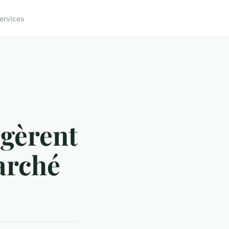
ervices
 gèrent
arché