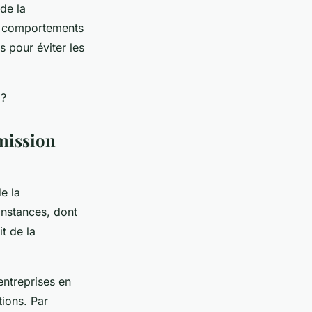
 de la
es comportements
s pour éviter les
 ?
mmission
e la
instances, dont
t de la
entreprises en
tions. Par