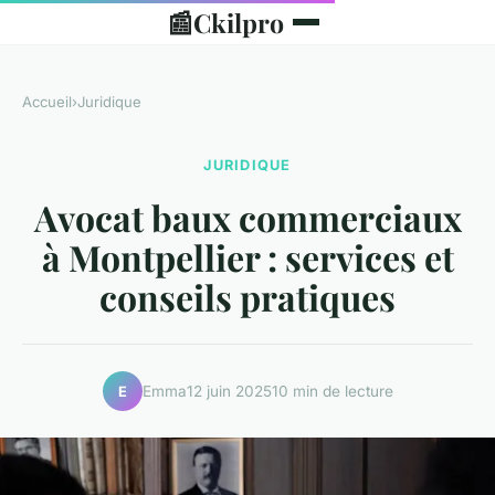
📰
Ckilpro
Accueil
›
Juridique
JURIDIQUE
Avocat baux commerciaux
à Montpellier : services et
conseils pratiques
Emma
12 juin 2025
10 min de lecture
E